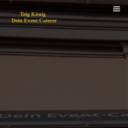
Teig König
Dein Event Caterer